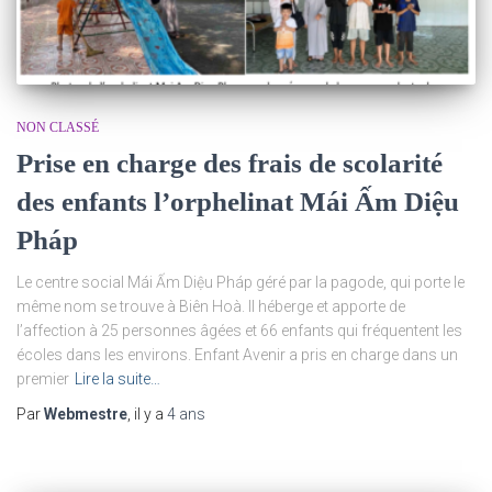
NON CLASSÉ
Prise en charge des frais de scolarité
des enfants l’orphelinat Mái Ấm Diệu
Pháp
Le centre social Mái Ấm Diệu Pháp géré par la pagode, qui porte le
même nom se trouve à Biên Hoà. Il héberge et apporte de
l’affection à 25 personnes âgées et 66 enfants qui fréquentent les
écoles dans les environs. Enfant Avenir a pris en charge dans un
premier
Lire la suite…
Par
Webmestre
, il y a
4 ans