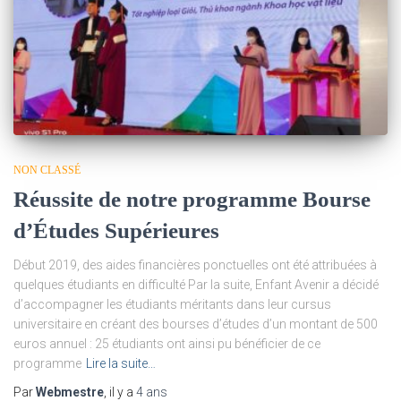
NON CLASSÉ
Réussite de notre programme Bourse
d’Études Supérieures
Début 2019, des aides financières ponctuelles ont été attribuées à
quelques étudiants en difficulté Par la suite, Enfant Avenir a décidé
d’accompagner les étudiants méritants dans leur cursus
universitaire en créant des bourses d’études d’un montant de 500
euros annuel : 25 étudiants ont ainsi pu bénéficier de ce
programme
Lire la suite…
Par
Webmestre
, il y a
4 ans