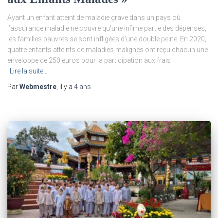
Ayant un enfant atteint de maladie grave dans un pays où
l’assurance maladie ne couvre qu’une infime partie des dépenses,
les familles pauvres se sont infligées d’une double peine. En 2020,
quatre enfants atteints de maladies malignes ont reçu chacun une
enveloppe de 250 euros pour la participation aux frais
Lire la suite…
Par
Webmestre
, il y a
4 ans