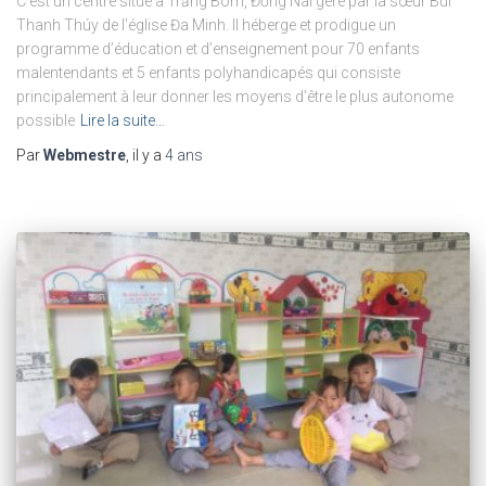
C’est un centre situé à Trảng Bom, Đồng Nai géré par la sœur Bùi
Thanh Thúy de l’église Đa Minh. Il héberge et prodigue un
programme d’éducation et d’enseignement pour 70 enfants
malentendants et 5 enfants polyhandicapés qui consiste
principalement à leur donner les moyens d’être le plus autonome
possible
Lire la suite…
Par
Webmestre
, il y a
4 ans