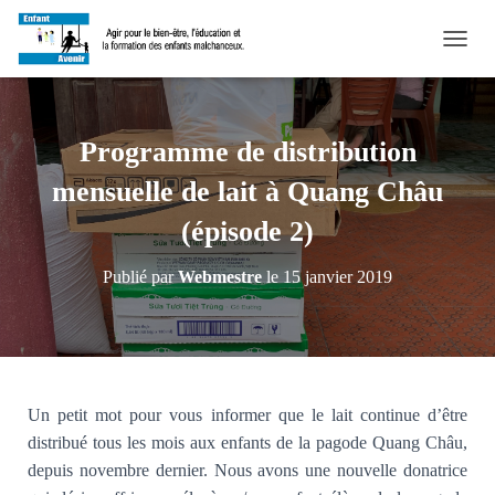
D
É
P
L
I
Programme de distribution
E
R
mensuelle de lait à Quang Châu
L
A
(épisode 2)
N
A
Publié par
Webmestre
le
15 janvier 2019
V
I
G
A
T
I
O
Un petit mot pour vous informer que le lait continue d’être
N
distribué tous les mois aux enfants de la pagode Quang Châu,
depuis novembre dernier. Nous avons une nouvelle donatrice