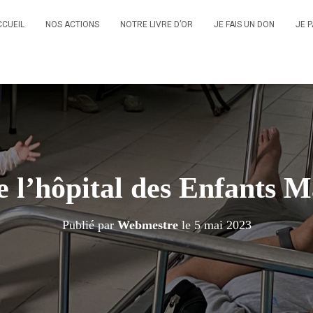
CCUEIL
NOS ACTIONS
NOTRE LIVRE D’OR
JE FAIS UN DON
JE 
de l’hôpital des Enfants M
Publié par
Webmestre
le
5 mai 2023