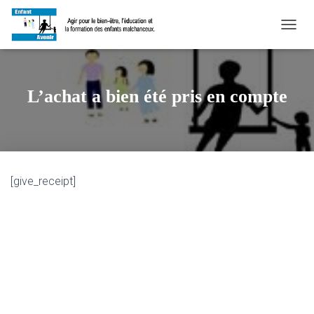
D
É
P
L
I
L’achat a bien été pris en compte
E
R
L
A
N
A
[give_receipt]
V
I
G
A
T
I
O
N